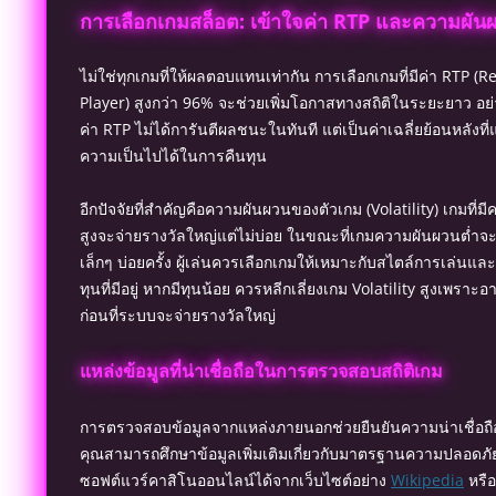
การเลือกเกมสล็อต: เข้าใจค่า RTP และความผัน
ไม่ใช่ทุกเกมที่ให้ผลตอบแทนเท่ากัน การเลือกเกมที่มีค่า RTP (R
Player) สูงกว่า 96% จะช่วยเพิ่มโอกาสทางสถิติในระยะยาว อย
ค่า RTP ไม่ได้การันตีผลชนะในทันที แต่เป็นค่าเฉลี่ยย้อนหลังที่
ความเป็นไปได้ในการคืนทุน
อีกปัจจัยที่สำคัญคือความผันผวนของตัวเกม (Volatility) เกมที่
สูงจะจ่ายรางวัลใหญ่แต่ไม่บ่อย ในขณะที่เกมความผันผวนต่ำจะ
เล็กๆ บ่อยครั้ง ผู้เล่นควรเลือกเกมให้เหมาะกับสไตล์การเล่นแ
ทุนที่มีอยู่ หากมีทุนน้อย ควรหลีกเลี่ยงเกม Volatility สูงเพราะ
ก่อนที่ระบบจะจ่ายรางวัลใหญ่
แหล่งข้อมูลที่น่าเชื่อถือในการตรวจสอบสถิติเกม
การตรวจสอบข้อมูลจากแหล่งภายนอกช่วยยืนยันความน่าเชื่อถื
คุณสามารถศึกษาข้อมูลเพิ่มเติมเกี่ยวกับมาตรฐานความปลอดภ
ซอฟต์แวร์คาสิโนออนไลน์ได้จากเว็บไซต์อย่าง
Wikipedia
หรือ