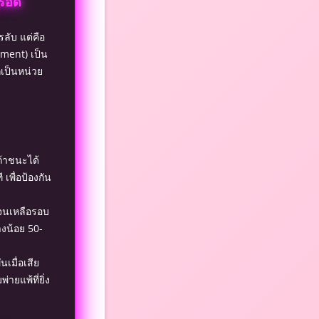
่รอด
รลับ แต่คือ
ment) เป็น
กเป็นหน่วย
้าชนะได้
เพื่อป้องกัน
ไปจนเหลือรอบ
งน้อย 50-
นเมื่อเสีย
่ายแพ้ที่ยิ่ง