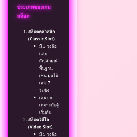
ประเภทของเกม
สล็อต
สล็อตคลาสสิก
(Classic Slot)
มี 3 วงล้อ
และ
สัญลักษณ์
พื้นฐาน
เช่น ผลไม้
เลข 7
ระฆัง
เล่นง่าย
เหมาะกับผู้
เริ่มต้น
สล็อตวิดีโอ
(Video Slot)
มี 5 วงล้อ