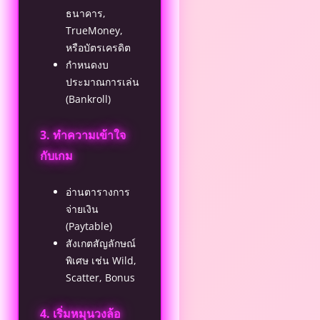
ธนาคาร,
TrueMoney,
หรือบัตรเครดิต
กำหนดงบ
ประมาณการเล่น
(Bankroll)
3. ทำความเข้าใจ
กับเกม
อ่านตารางการ
จ่ายเงิน
(Paytable)
สังเกตสัญลักษณ์
พิเศษ เช่น Wild,
Scatter, Bonus
4. เริ่มหมุนวงล้อ