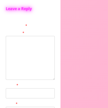
Leave a Reply
Your email address will not
be published.
Required fields
are marked
*
Comment
*
Name
*
Email
*