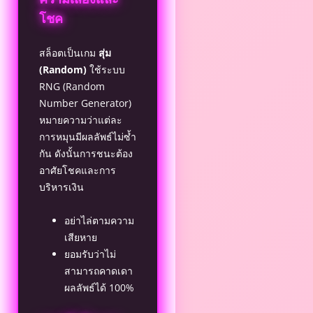
โชค
สล็อตเป็นเกม
สุ่ม
(Random)
ใช้ระบบ
RNG (Random
Number Generator)
หมายความว่าแต่ละ
การหมุนมีผลลัพธ์ไม่ซ้ำ
กัน ดังนั้นการชนะต้อง
อาศัยโชคและการ
บริหารเงิน
อย่าไล่ตามความ
เสียหาย
ยอมรับว่าไม่
สามารถคาดเดา
ผลลัพธ์ได้ 100%