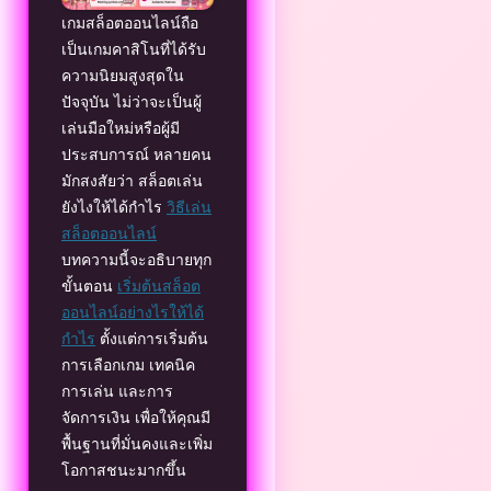
เกมสล็อตออนไลน์ถือ
เป็นเกมคาสิโนที่ได้รับ
ความนิยมสูงสุดใน
ปัจจุบัน ไม่ว่าจะเป็นผู้
เล่นมือใหม่หรือผู้มี
ประสบการณ์ หลายคน
มักสงสัยว่า สล็อตเล่น
ยังไงให้ได้กำไร
วิธีเล่น
สล็อตออนไลน์
บทความนี้จะอธิบายทุก
ขั้นตอน
เริ่มต้นสล็อต
ออนไลน์อย่างไรให้ได้
กำไร
ตั้งแต่การเริ่มต้น
การเลือกเกม เทคนิค
การเล่น และการ
จัดการเงิน เพื่อให้คุณมี
พื้นฐานที่มั่นคงและเพิ่ม
โอกาสชนะมากขึ้น