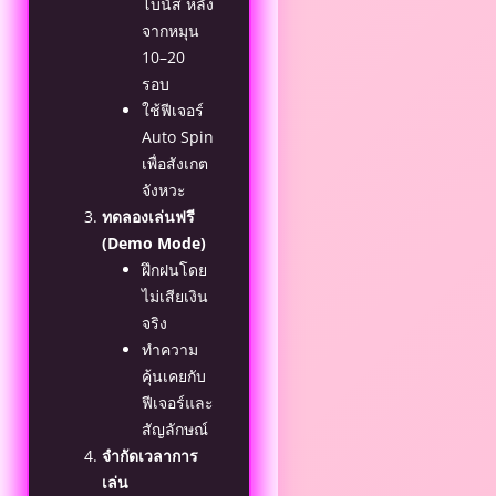
โบนัส หลัง
จากหมุน
10–20
รอบ
ใช้ฟีเจอร์
Auto Spin
เพื่อสังเกต
จังหวะ
ทดลองเล่นฟรี
(Demo Mode)
ฝึกฝนโดย
ไม่เสียเงิน
จริง
ทำความ
คุ้นเคยกับ
ฟีเจอร์และ
สัญลักษณ์
จำกัดเวลาการ
เล่น