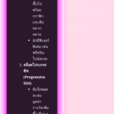
ขึ้นไป
พร้อม
กราฟิก
และธีม
หลาก
หลาย
มักมีฟีเจอร์
พิเศษ เช่น
ฟรีสปิน
โบนัสเกม
สล็อตโปรเกรส
ซีฟ
(Progressive
Slot)
มีแจ็กพอต
สะสม
มูลค่า
รางวัลเพิ่ม
ขึ้นเรื่อย ๆ