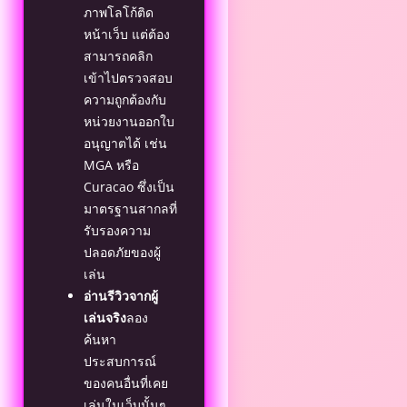
ภาพโลโก้ติด
หน้าเว็บ แต่ต้อง
สามารถคลิก
เข้าไปตรวจสอบ
ความถูกต้องกับ
หน่วยงานออกใบ
อนุญาตได้ เช่น
MGA หรือ
Curacao ซึ่งเป็น
มาตรฐานสากลที่
รับรองความ
ปลอดภัยของผู้
เล่น
อ่านรีวิวจากผู้
เล่นจริง
ลอง
ค้นหา
ประสบการณ์
ของคนอื่นที่เคย
เล่นในเว็บนั้นๆ