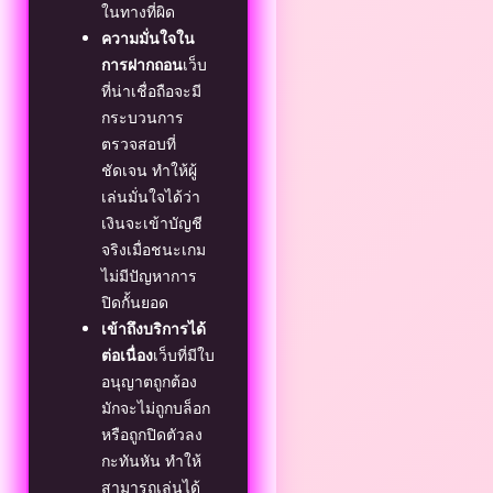
ในทางที่ผิด
ความมั่นใจใน
การฝากถอน
เว็บ
ที่น่าเชื่อถือจะมี
กระบวนการ
ตรวจสอบที่
ชัดเจน ทำให้ผู้
เล่นมั่นใจได้ว่า
เงินจะเข้าบัญชี
จริงเมื่อชนะเกม
ไม่มีปัญหาการ
ปิดกั้นยอด
เข้าถึงบริการได้
ต่อเนื่อง
เว็บที่มีใบ
อนุญาตถูกต้อง
มักจะไม่ถูกบล็อก
หรือถูกปิดตัวลง
กะทันหัน ทำให้
สามารถเล่นได้