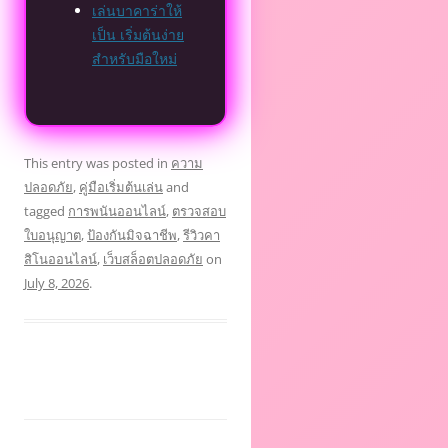
เล่นบาคาร่าให้
เป็น เริ่มต้นง่าย
สำหรับมือใหม่
This entry was posted in
ความ
ปลอดภัย
,
คู่มือเริ่มต้นเล่น
and
tagged
การพนันออนไลน์
,
ตรวจสอบ
ใบอนุญาต
,
ป้องกันมิจฉาชีพ
,
รีวิวคา
สิโนออนไลน์
,
เว็บสล็อตปลอดภัย
on
July 8, 2026
.