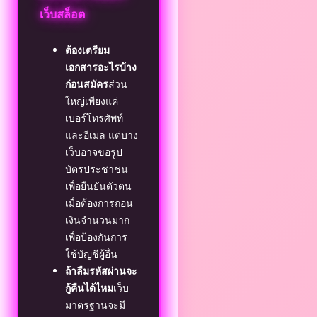
เว็บสล็อต
ต้องเตรียม
เอกสารอะไรบ้าง
ก่อนสมัคร
ส่วน
ใหญ่เพียงแค่
เบอร์โทรศัพท์
และอีเมล แต่บาง
เว็บอาจขอรูป
บัตรประชาชน
เพื่อยืนยันตัวตน
เมื่อต้องการถอน
เงินจำนวนมาก
เพื่อป้องกันการ
ใช้บัญชีผู้อื่น
ถ้าลืมรหัสผ่านจะ
กู้คืนได้ไหม
เว็บ
มาตรฐานจะมี