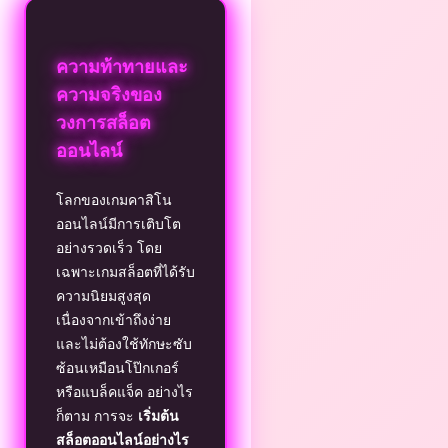
ความท้าทายและ
ความจริงของ
วงการสล็อต
ออนไลน์
โลกของเกมคาสิโน
ออนไลน์มีการเติบโต
อย่างรวดเร็ว โดย
เฉพาะเกมสล็อตที่ได้รับ
ความนิยมสูงสุด
เนื่องจากเข้าถึงง่าย
และไม่ต้องใช้ทักษะซับ
ซ้อนเหมือนโป๊กเกอร์
หรือแบล็คแจ็ค อย่างไร
ก็ตาม การจะ
เริ่มต้น
สล็อตออนไลน์อย่างไร