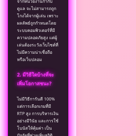
จากหน่วยงานกำกับ
ดูแล จะไม่สามารถถูก
โกงได้จากผู้เล่น เพราะ
ผลลัพธ์ถูกกำหนดโดย
ระบบคอมพิวเตอร์ที่มี
ความปลอดภัยสูง แต่ผู้
เล่นต้องระวังเว็บไซต์ที่
ไม่มีความน่าเชื่อถือ
หรือเว็บปลอม
2. มีวิธีใดบ้างที่จะ
เพิ่มโอกาสชนะ?
ไม่มีวิธีการันตี 100%
แต่การเลือกเกมที่มี
RTP สูง การบริหารเงิน
อย่างมีวินัย และการใช้
โบนัสให้คุ้มค่า เป็น
ปัจจัยที่ช่วยเพิ่มสถิติ