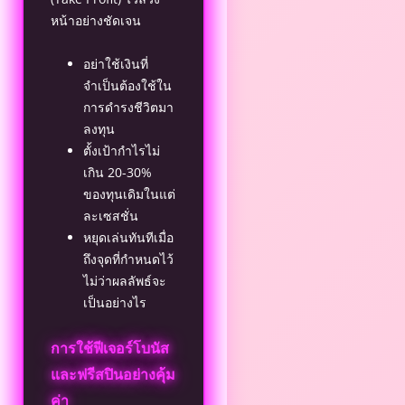
หน้าอย่างชัดเจน
อย่าใช้เงินที่
จำเป็นต้องใช้ใน
การดำรงชีวิตมา
ลงทุน
ตั้งเป้ากำไรไม่
เกิน 20-30%
ของทุนเดิมในแต่
ละเซสชั่น
หยุดเล่นทันทีเมื่อ
ถึงจุดที่กำหนดไว้
ไม่ว่าผลลัพธ์จะ
เป็นอย่างไร
การใช้ฟีเจอร์โบนัส
และฟรีสปินอย่างคุ้ม
ค่า