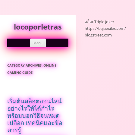
Skip
to
สล็อต
Triple Joker
locoporletras
content
https://bajaexiles.com/
blogstreet.com
Menu
CATEGORY ARCHIVES:
ONLINE
GAMING GUIDE
เริ่มต้นสล็อตออนไลน์
อย่างไรให้ได้กำไร
พร้อมบอกวิธีจนหมด
เปลือก เทคนิคและข้อ
ควรรู้