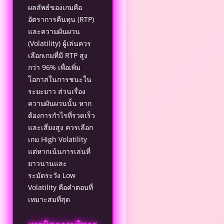
ผลลัพธ์ของเกมคือ
อัตราการคืนทุน (RTP)
และความผันผวน
(Volatility) ผู้เล่นควร
เลือกเกมที่มี RTP สูง
กว่า 96% เพื่อเพิ่ม
โอกาสในการชนะใน
ระยะยาว ส่วนเรื่อง
ความผันผวนนั้น หาก
ต้องการกำไรที่รวดเร็ว
และเสี่ยงสูง ควรเลือก
เกม High Volatility
แต่หากเน้นการเล่นที่
ยาวนานและ
ระมัดระวัง Low
Volatility คือคำตอบที่
เหมาะสมที่สุด