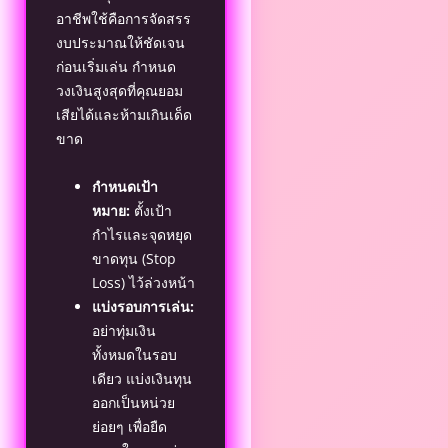
อาชีพใช้คือการจัดสรร
งบประมาณให้ชัดเจน
ก่อนเริ่มเล่น กำหนด
วงเงินสูงสุดที่คุณยอม
เสียได้และห้ามเกินเด็ด
ขาด
กำหนดเป้า
หมาย:
ตั้งเป้า
กำไรและจุดหยุด
ขาดทุน (Stop
Loss) ไว้ล่วงหน้า
แบ่งรอบการเล่น:
อย่าทุ่มเงิน
ทั้งหมดในรอบ
เดียว แบ่งเงินทุน
ออกเป็นหน่วย
ย่อยๆ เพื่อยืด