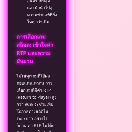
อันตรายที่สุด
และมักนำไปสู่
ความพ่ายแพ้ที่ยิ่ง
ใหญ่กว่าเดิม
การเลือกเกม
สล็อต: เข้าใจค่า
RTP และความ
ผันผวน
ไม่ใช่ทุกเกมที่ให้ผล
ตอบแทนเท่ากัน การ
เลือกเกมที่มีค่า RTP
(Return to Player) สูง
กว่า 96% จะช่วยเพิ่ม
โอกาสทางสถิติใน
ระยะยาว อย่างไร
ก็ตาม ค่า RTP ไม่ได้กา