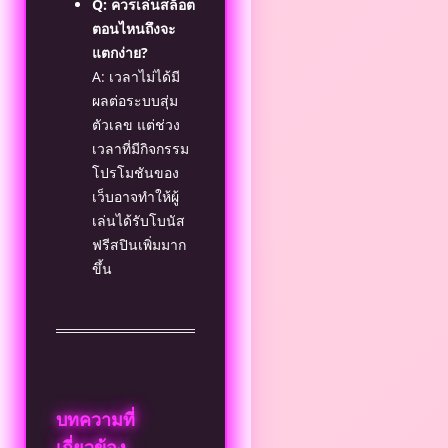
Q: ควรเล่นสล็อต
ตอนไหนถึงจะ
แตกง่าย?
A: เวลาไม่ได้มี
ผลต่อระบบสุ่ม
ตัวเลข แต่ช่วง
เวลาที่มีกิจกรรม
โปรโมชันของ
เว็บอาจทำให้ผู้
เล่นได้รับโบนัส
ฟรีสปินเพิ่มมาก
ขึ้น
บทความที่
เกี่ยวข้อง