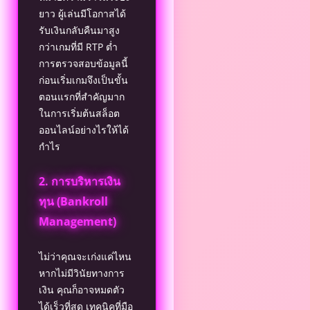
ยาว ผู้เล่นมีโอกาสได้
รับเงินกลับคืนมาสูง
กว่าเกมที่มี RTP ต่ำ
การตรวจสอบข้อมูลนี้
ก่อนเริ่มเกมจึงเป็นขั้น
ตอนแรกที่สำคัญมาก
ในการเริ่มต้นสล็อต
ออนไลน์อย่างไรให้ได้
กำไร
2. การบริหารเงิน
ทุน (Bankroll
Management)
ไม่ว่าคุณจะเก่งแค่ไหน
หากไม่มีวินัยทางการ
เงิน คุณก็อาจหมดตัว
ได้เร็วที่สุด เทคนิคที่มือ