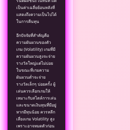
รันตีผลชนะในทันที แต่
เป็นค่าเฉลี่ยย้อนหลังที่
แสดงถึงความเป็นไปได้
ในการคืนทุน
อีกปัจจัยที่สำคัญคือ
ความผันผวนของตัว
เกม (Volatility) เกมที่มี
ความผันผวนสูงจะจ่าย
รางวัลใหญ่แต่ไม่บ่อย
ในขณะที่เกมความ
ผันผวนต่ำจะจ่าย
รางวัลเล็กๆ บ่อยครั้ง ผู้
เล่นควรเลือกเกมให้
เหมาะกับสไตล์การเล่น
และขนาดเงินทุนที่มีอยู่
หากมีทุนน้อย ควรหลีก
เลี่ยงเกม Volatility สูง
เพราะอาจหมดตัวก่อน