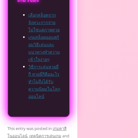
เลือกสล็อตจาก
จังหวะการจ่าย
ไม่ใช่แค่ภาพสวย
เกมสล็อตออนพร้
อมวิธีเล่นและ
แนวทางทำความ
เข้าใจง่ายๆ
วิธีการเล่นหวยยี่
กี หวยยี่กีคืออะไร
ทำไมถึงได้รับ
ความนิยมในโลก
ออนไลน์
This entry was posted in
เกมคาสิ
โนออนไลน์
,
เทคนิคการเล่นเกม
and