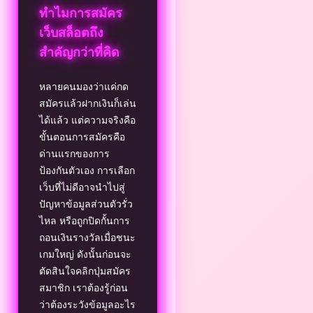
ทำไมการสมัคร
เว็บสล็อตถึง
สำคัญกว่าที่คิด
หลายคนมองว่าแค่กด
สมัครแล้วฝากเงินก็เล่น
ได้แล้ว แต่ความจริงคือ
ขั้นตอนการสมัครคือ
ด่านแรกของการ
ป้องกันตัวเอง การเลือก
เว็บที่ไม่ดีอาจนำไปสู่
ปัญหาข้อมูลส่วนตัวรั่ว
ไหล หรือถูกปิดกั้นการ
ถอนเงินรางวัลเมื่อชนะ
เกมใหญ่ ดังนั้นก่อนจะ
ตัดสินใจคลิกปุ่มสมัคร
สมาชิก เราต้องรู้ก่อน
ว่าต้องระวังข้อมูลอะไร