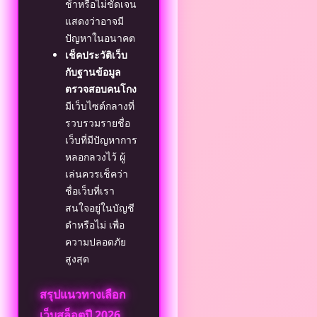
ช้าหรือไม่ชัดเจน
แสดงว่าอาจมี
ปัญหาในอนาคต
เช็คประวัติเว็บ
กับฐานข้อมูล
ตรวจสอบคนโกง
มีเว็บไซต์กลางที่
รวบรวมรายชื่อ
เว็บที่มีปัญหาการ
หลอกลวงไว้ ผู้
เล่นควรเช็คว่า
ชื่อเว็บที่เรา
สนใจอยู่ในบัญชี
ดำหรือไม่ เพื่อ
ความปลอดภัย
สูงสุด
สรุปแนวทางเลือก
เว็บสล็อตปี 2026