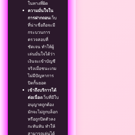
ในทางที่ผิด
ความมั่นใจใน
การฝากถอน
เว็บ
ที่น่าเชื่อถือจะมี
กระบวนการ
ตรวจสอบที่
ชัดเจน ทำให้ผู้
เล่นมั่นใจได้ว่า
เงินจะเข้าบัญชี
จริงเมื่อชนะเกม
ไม่มีปัญหาการ
ปิดกั้นยอด
เข้าถึงบริการได้
ต่อเนื่อง
เว็บที่มีใบ
อนุญาตถูกต้อง
มักจะไม่ถูกบล็อก
หรือถูกปิดตัวลง
กะทันหัน ทำให้
สามารถเล่นได้