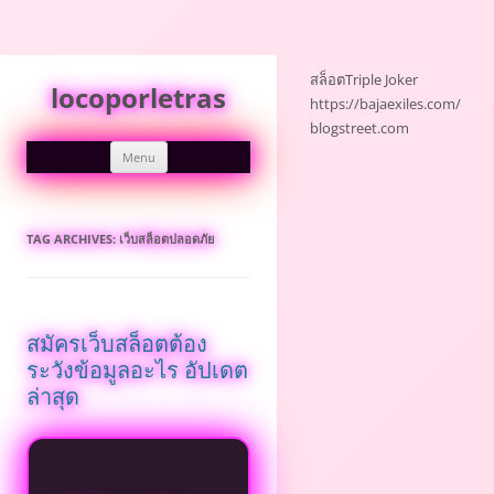
Skip
to
สล็อต
Triple Joker
locoporletras
content
https://bajaexiles.com/
blogstreet.com
Menu
TAG ARCHIVES:
เว็บสล็อตปลอดภัย
สมัครเว็บสล็อตต้อง
ระวังข้อมูลอะไร อัปเดต
ล่าสุด