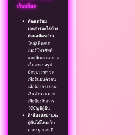
เว็บสล็อต
ต้องเตรียม
เอกสารอะไรบ้าง
ก่อนสมัคร
ส่วน
ใหญ่เพียงแค่
เบอร์โทรศัพท์
และอีเมล แต่บาง
เว็บอาจขอรูป
บัตรประชาชน
เพื่อยืนยันตัวตน
เมื่อต้องการถอน
เงินจำนวนมาก
เพื่อป้องกันการ
ใช้บัญชีผู้อื่น
ถ้าลืมรหัสผ่านจะ
กู้คืนได้ไหม
เว็บ
มาตรฐานจะมี