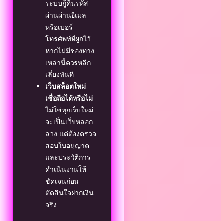
ระบบกู้คืนรหัส
ผ่านผ่านอีเมล
หรือเบอร์
โทรศัพท์ที่ผูกไว้
หากไม่มีช่องทาง
เหล่านี้ควรหลีก
เลี่ยงทันที
เว็บสล็อตใหม่
เชื่อถือได้หรือไม่
ไม่ใช่ทุกเว็บใหม่
จะเป็นเว็บหลอก
ลวง แต่ต้องตรวจ
สอบใบอนุญาต
และประวัติการ
ดำเนินงานให้
ชัดเจนก่อน
ตัดสินใจฝากเงิน
จริง