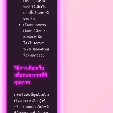
Losses) เพราะ
จะทำให้เสียเงิน
มากขึ้นในเวลาที่
รวดเร็ว
เลือกขนาดการ
เดิมพันให้เหมาะ
สมกับเงินต้น
โดยไม่ควรเกิน
1-2% ของเงินทุน
ทั้งหมดต่อรอบ
วิธีการเลือกเว็บ
สล็อตและเกมที่มี
คุณภาพ
การเริ่มต้นที่ถูกต้องต้อง
เริ่มจากการเลือกผู้ให้
บริการเกมและเว็บไซต์
ที่มีความน่าเชื่อถือ ควร