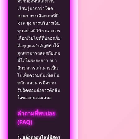
ความอดทนและการ
เรียนรู้มากกว่าโชค
ชะตา การเลือกเกมที่มี
RTP สูง การบริหารเงิน
ทุนอย่างมีวินัย และการ
เลือกเว็บไซต์ที่ปลอดภัย
คือกุญแจสำคัญที่ทำให้
คุณสามารถสนุกกับเกม
นี้ได้ในระยะยาว อย่า
ลืมว่าการเล่นควรเป็น
ไปเพื่อความบันเทิงเป็น
หลัก และควรมีความ
รับผิดชอบต่อการตัดสิน
ใจของตนเองเสมอ
คำถามที่พบบ่อย
(FAQ)
1. สล็อตออนไลน์มีสูตร