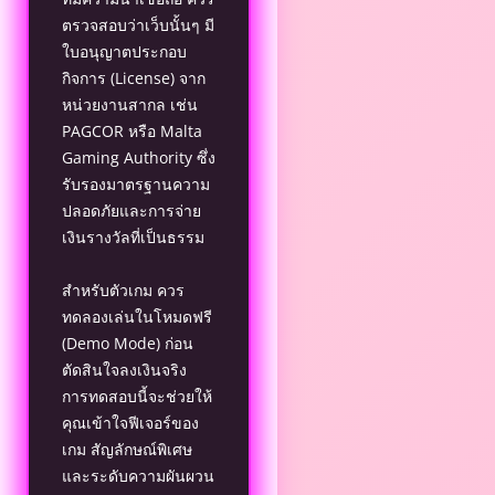
ตรวจสอบว่าเว็บนั้นๆ มี
ใบอนุญาตประกอบ
กิจการ (License) จาก
หน่วยงานสากล เช่น
PAGCOR หรือ Malta
Gaming Authority ซึ่ง
รับรองมาตรฐานความ
ปลอดภัยและการจ่าย
เงินรางวัลที่เป็นธรรม
สำหรับตัวเกม ควร
ทดลองเล่นในโหมดฟรี
(Demo Mode) ก่อน
ตัดสินใจลงเงินจริง
การทดสอบนี้จะช่วยให้
คุณเข้าใจฟีเจอร์ของ
เกม สัญลักษณ์พิเศษ
และระดับความผันผวน