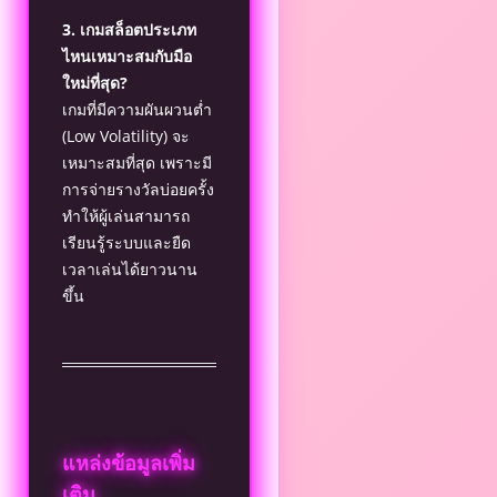
3. เกมสล็อตประเภท
ไหนเหมาะสมกับมือ
ใหม่ที่สุด?
เกมที่มีความผันผวนต่ำ
(Low Volatility) จะ
เหมาะสมที่สุด เพราะมี
การจ่ายรางวัลบ่อยครั้ง
ทำให้ผู้เล่นสามารถ
เรียนรู้ระบบและยืด
เวลาเล่นได้ยาวนาน
ขึ้น
แหล่งข้อมูลเพิ่ม
เติม