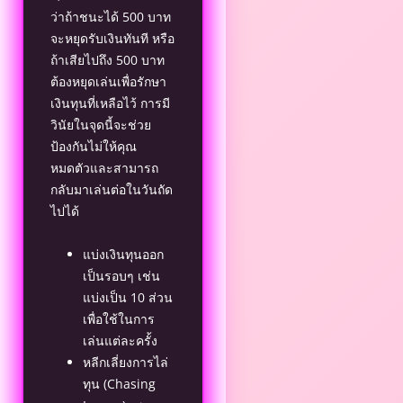
ว่าถ้าชนะได้ 500 บาท
จะหยุดรับเงินทันที หรือ
ถ้าเสียไปถึง 500 บาท
ต้องหยุดเล่นเพื่อรักษา
เงินทุนที่เหลือไว้ การมี
วินัยในจุดนี้จะช่วย
ป้องกันไม่ให้คุณ
หมดตัวและสามารถ
กลับมาเล่นต่อในวันถัด
ไปได้
แบ่งเงินทุนออก
เป็นรอบๆ เช่น
แบ่งเป็น 10 ส่วน
เพื่อใช้ในการ
เล่นแต่ละครั้ง
หลีกเลี่ยงการไล่
ทุน (Chasing