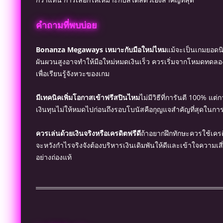
คำถามที่พบบ่อย
Bonanza Megaways เหมาะกับมือใหม่ไหม
แม้จะเป็นเกมยอดน
ผันผวนสูงอาจทำให้มือใหม่หมดเงินเร็ว ควรเริ่มจากโหมดทดลอ
เพื่อเรียนรู้จังหวะของเกม
มีเทคนิคเพิ่มโอกาสเข้าฟรีสปินไหม
ไม่มีวิธีที่การันตี 100% แต
เงินทุนไม่ให้หมดไปก่อนถึงรอบโบนัสคือกุญแจสำคัญที่สุดในการร
ควรเล่นด้วยเงินจริงหรือเครดิตฟรีดี
ถ้าอยากฝึกทักษะควรใช้เครด
จะหวังกำไรจริงจังต้องบริหารเงินเดิมพันให้ดีและเข้าใจความเส
อย่างถ่องแท้