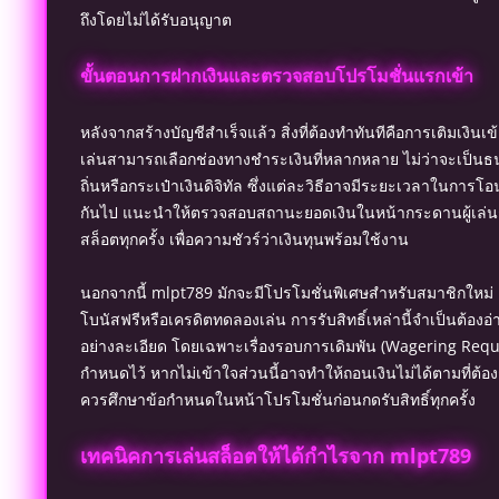
ถึงโดยไม่ได้รับอนุญาต
ขั้นตอนการฝากเงินและตรวจสอบโปรโมชั่นแรกเข้า
หลังจากสร้างบัญชีสำเร็จแล้ว สิ่งที่ต้องทำทันทีคือการเติมเงินเข้า
เล่นสามารถเลือกช่องทางชำระเงินที่หลากหลาย ไม่ว่าจะเป็น
ถิ่นหรือกระเป๋าเงินดิจิทัล ซึ่งแต่ละวิธีอาจมีระยะเวลาในการโอ
กันไป แนะนำให้ตรวจสอบสถานะยอดเงินในหน้ากระดานผู้เล่นก่
สล็อตทุกครั้ง เพื่อความชัวร์ว่าเงินทุนพร้อมใช้งาน
นอกจากนี้ mlpt789 มักจะมีโปรโมชั่นพิเศษสำหรับสมาชิกใหม่ เ
โบนัสฟรีหรือเครดิตทดลองเล่น การรับสิทธิ์เหล่านี้จำเป็นต้องอ่
อย่างละเอียด โดยเฉพาะเรื่องรอบการเดิมพัน (Wagering Requi
กำหนดไว้ หากไม่เข้าใจส่วนนี้อาจทำให้ถอนเงินไม่ได้ตามที่ต้อง
ควรศึกษาข้อกำหนดในหน้าโปรโมชั่นก่อนกดรับสิทธิ์ทุกครั้ง
เทคนิคการเล่นสล็อตให้ได้กำไรจาก mlpt789