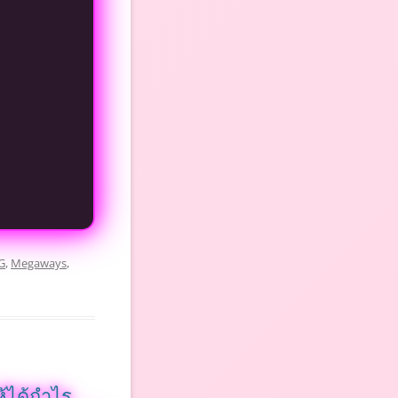
G
,
Megaways
,
ห้ได้กำไร