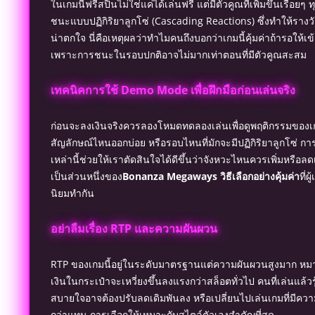
ในเกมนี้ฟรีสปินไม่ใช่แค่ได้เล่นฟรี แต่มีตัวคูณที่เพิ่มขึ้นเรื่อยๆ ทุ
ชนะแบบปฏิกิริยาลูกโซ่ (Cascading Reactions) ซึ่งทำให้รางวั
น่าตกใจ นี่คือเหตุผลว่าทำไมคนถึงบอกว่าเกมนี้คุ้มค่าถ้ารอให้เข
เพราะการชนะในรอบปกติอาจไม่มากเท่าตอนที่มีตัวคูณสะสม
เทคนิคการใช้ Demo Mode เพื่อฝึกมือก่อนเล่นจริง
ก่อนจะลงเงินจริงควรลองโหมดทดลองเล่นเพื่อดูพฤติกรรมของเก
สัญลักษณ์ไหนออกบ่อย หรือรอบไหนที่มักจะมีปฏิกิริยาลูกโซ่ การ
เหล่านี้ช่วยให้เราตัดสินใจได้ดีขึ้นว่าจังหวะไหนควรเพิ่มหรือลดเ
เป็นส่วนหนึ่งของ
Bonanza Megaways วิธีเลือกอย่างคุ้มค่า
ที่ผ
นิยมทำกัน
อย่าลืมเรื่อง RTP และความผันผวน
RTP ของเกมนี้อยู่ในระดับมาตรฐานแต่ความผันผวนสูงมาก หม
เงินในกระเป๋าจะเหวี่ยงขึ้นลงแรงกว่าสล็อตทั่วไป คนที่เล่นแล้วรู
สบายใจอาจต้องปรับลดเดิมพันลง หรือเปลี่ยนไปเล่นเกมที่มีคว
กว่าแทน การเลือกให้เหมาะกับสไตล์ตัวเองสำคัญที่สุด