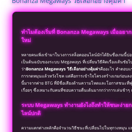
Bonanza Megaways วิธีเลือกอย่างคุ้มค่า
ทำไมต้องเริ่มที่ Bonanza Megaways เมื่ออยา
ใหม่
หลายคนเพิ่งเข้ามาในวงการสล็อตออนไลน์มักได้ยินชื่อเกมนี้บ่
เป็นต้นฉบับของระบบ Megaways ที่เปลี่ยนวิธีคิดเรื่องเส้นชัยไ
ว่า
Bonanza Megaways วิธีเลือกอย่างคุ้มค่า
คืออะไร คำตอบแร
การกดหมุนแล้วหวังโชค แต่คือการเข้าใจโครงสร้างเกมก่อนลงเ
นี้มาจากค่าย BTG ที่มีชื่อเสียงด้านความโหดและโอกาสชนะที่พุ่
เรื่อยๆ ซึ่งเหมาะกับคนที่ชอบความตื่นเต้นมากกว่าการเล่นช้าๆ
ระบบ Megaways ทำงานยังไงถึงทำให้ชนะง่ายกว
ไลน์ปกติ
ความแตกต่างหลักคือจำนวนวิธีชนะที่เปลี่ยนไปในทุกวงหมุน แท