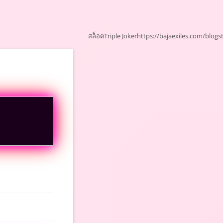
สล็อต
Triple Joker
https://bajaexiles.com/
blogs