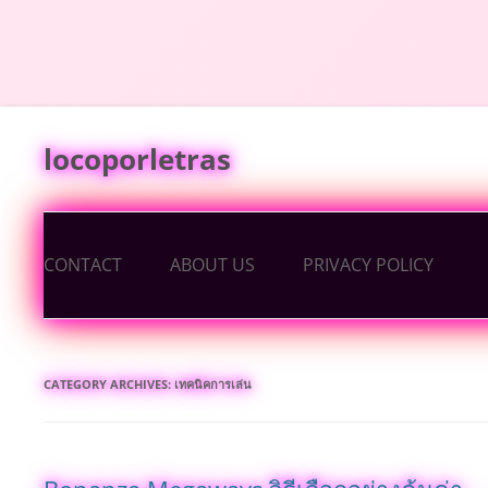
Skip
to
content
locoporletras
CONTACT
ABOUT US
PRIVACY POLICY
CATEGORY ARCHIVES:
เทคนิคการเล่น