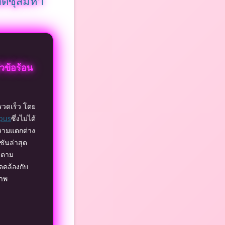
็อตซุสมหา
วข้อร้อน
รวดเร็ว โดย
pus
ซึ่งไม่ได้
นความแตกต่าง
ันล่าสุด
ิดตาม
ดคล้องกับ
ภาพ