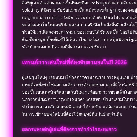
สิ่งที่ผู้เล่นต้องจับตามองเป็นพิเศษคือการปรับจูนค่าความผันผวน
Volatility ที่มีความซับซ้อนมากขึ้น แม้ตัวเลขพื้นฐานจะยังคงอยู่ท
แต่รูปแบบการจ่ายรางวัลมีการกระจายตัวที่เปลี่ยนไปจากเดิมเล
ทดลองเล่นในโหมดฟรีก่อนลงสนามจริงจึงเป็นสิ่งที่หลีกเลี่ยงไม่
ช่วยให้เราเห็นจังหวะการหมุนของระบบได้ชัดเจนขึ้น โดยไม่ต้อง
ต้น ซึ่งข้อมูลเบื้องต้นชี้ให้เห็นว่าโอกาสในการกระตุ้นฟีเจอร์ค
ช่วงท้ายของเกมมีความถี่ที่ต่างจากเวอร์ชันเก่า
เทรนด์การเล่นใหม่ที่ต้องจับตามองในปี 2026
ผู้เล่นรุ่นใหม่ๆ เริ่มหันมาใช้วิธีการคำนวณรอบการหมุนแบบมีวิ
แทนที่จะพึ่งพาโชคอย่างเดียว การสังเกตช่วงเวลาที่มีโบนัสฟรีสป
บ่อยขึ้นเป็นเทคนิคที่หลายเว็บวิเคราะห์ออกมาว่าช่วยเพิ่มโอกา
นอกจากนี้ยังมีการนำระบบ Super Scatter เข้ามาเสริมในบางเวอ
ทำให้การสะสมสัญลักษณ์พิเศษทำได้ง่ายขึ้น แต่ต้องแลกมากับ
ในการเข้ารอบฟรีสปินที่ต้องใช้กลยุทธ์ที่แม่นยำกว่าเดิม
ผลกระทบต่อผู้เล่นที่ต้องการทำกำไรระยะยาว