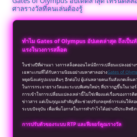
Gates of Olympus อัปเดตล่าสุด เทรนด์สล
ศาลรางวัลที่คนเล่นต้องรู้
ทำไม Gates of Olympus อัปเดตล่าสุด ถึงเป็นหั
แรงในวงการสล็อต
ในช่วงปีที่ผ่านมา วงการสล็อตออนไลน์มีการเปลี่ยนแปลงอย่าง
เฉพาะเกมที่ได้รับความนิยมอย่างมหาศาลอย่าง
Gates of Olym
หยุดนิ่งแค่รูปแบบเดิมๆ อีกต่อไป ผู้เล่นหลายคนเริ่มสังเกตเห็
ในการกระจายรางวัลและระบบพิเศษใหม่ๆ ที่ปรากฏขึ้นในเวอร์ช
การเข้าใจการเปลี่ยนแปลงเหล่านี้ไม่ใช่เพียงแค่เรื่องของการต
ข่าวสาร แต่เป็นกุญแจสำคัญที่จะช่วยปรับกลยุทธ์การเล่นให้สอ
ระบบปัจจุบัน เพื่อเพิ่มโอกาสในการทำกำไรได้อย่างมีประสิทธิ
การปรับตัวของระบบ RTP และฟีเจอร์คูณรางวัล