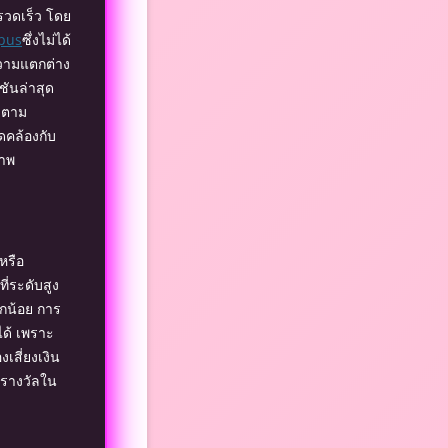
รวดเร็ว โดย
pus
ซึ่งไม่ได้
นความแตกต่าง
ันล่าสุด
ิดตาม
ดคล้องกับ
ภาพ
หรือ
ี่ระดับสูง
็กน้อย การ
ได้ เพราะ
เสี่ยงเงิน
ูณรางวัลใน