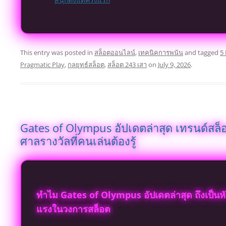
This entry was posted in
สล็อตออนไลน์
,
เทคนิคการพนัน
and tagged
5
Pragmatic Play
,
กลยุทธ์สล็อต
,
สล็อต 243 เสา
on
July 9, 2026
.
Gates of Olympus อัปเดตล่าสุด เทรนด์สล
ศาลรางวัลที่คนเล่นต้องรู้
ทำไม Gates of Olympus อัปเดตล่าสุด ถึงเป็นหั
แรงในวงการสล็อต