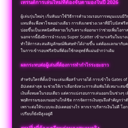
เทรนด์การเล่นใหม่ที่ต้องจับตามองในปี 2026
ผู้เล่นรุ่นใหม่ๆ เริ่มหันมาใช้วิธีการคำนวณรอบการหมุนแบบมีวิ
แทนที่จะพึ่งพาโชคอย่างเดียว การสังเกตช่วงเวลาที่มีโบนัสฟรีสป
บ่อยขึ้นเป็นเทคนิคที่หลายเว็บวิเคราะห์ออกมาว่าช่วยเพิ่มโอกา
นอกจากนี้ยังมีการนำระบบ Super Scatter เข้ามาเสริมในบางเวอ
ทำให้การสะสมสัญลักษณ์พิเศษทำได้ง่ายขึ้น แต่ต้องแลกมากับ
ในการเข้ารอบฟรีสปินที่ต้องใช้กลยุทธ์ที่แม่นยำกว่าเดิม
ผลกระทบต่อผู้เล่นที่ต้องการทำกำไรระยะยาว
สำหรับใครที่ตั้งเป้าจะเล่นเพื่อสร้างรายได้ การเข้าใจ Gates 
อัปเดตล่าสุด จะช่วยให้เราเลือกจังหวะการเดิมพันได้เหมาะสมขึ้
เงินทั้งหมดในรอบเดียว แต่ควรแบ่งรอบการเล่นออกเป็นช่วงๆ เพ
พฤติกรรมของเกมอย่างใกล้ชิด การจัดการเงินทุนจึงสำคัญกว่าต
เพราะต่อให้ระบบจะอัปเดตอย่างไร หากเราบริหารเงินไม่ดี โอกา
เปรียบก็ยังมีสูงอยู่ดี