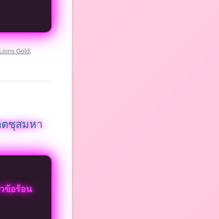
 Lions Gold
,
็อตซุสมหา
วข้อร้อน