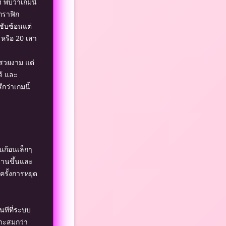
 พบว่าเกมนี้
ะกราฟิก
จซับซ้อนแต่
 หรือ 20 เสา
ามสวยงาม แต่
ด้ และ
ึกว่าเกมนี้
็นก้อนเล็กๆ
วนานขึ้นและ
ครั้งการหยุด
ันทีที่ระบบ
มาะสมกว่า