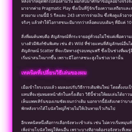
หลังจากหยุดพักไปสองสามวัน ผมกลับมาศึกษาข้อมูลอย่างจริงจัง
มาจากค่าย Pragmatic Play ซึ่งเป็นที่รู้จักเรื่องความเสถียรแล
สวยงาม เกมนี้มี 5 รีลและ 243 เสาการจ่ายเงิน ซึ่งฟังดูแล้วอา
จริงๆ แล้วทำให้โอกาสชนะมีมากกว่าสล็อตแบบเดิมๆ ที่มีแค่ 10
สิ่งที่ผมค้นพบคือ สัญลักษณ์ที่กระจายอยู่ทั่วจอไม่ใช่แค่เพื่อคว
บางตัวมีฟังก์ชันพิเศษ เช่น ตัว Wild ที่ช่วยแทนที่สัญลักษณ์อื่นไ
สัญลักษณ์ Scatter ที่จะเปิดทางสู่รอบหมุนฟรี ซึ่งเป็นช่วงที่ผมรู้ส
เริ่มน่าสนใจมากขึ้น เพราะมีโอกาสชนะสูงในช่วงเวลานั้น
เทคนิคที่เปลี่ยนวิธีเล่นของผม
เมื่อเข้าใจระบบแล้ว ผมลองปรับวิธีการเดิมพันใหม่ โดยตั้งงบเป
แทนที่จะทุ่มหมดหน้าตักในครั้งเดียว วิธีนี้ช่วยให้ผมเล่นได้ยา
เห็นแพทเทิร์นของเกมชัดเจนกว่าเดิม นอกจากนี้ยังสังเกตว่าบาง
พักหลังจากได้โบนัสใหญ่ก็ช่วยไม่ให้เงินหายเร็วเกินไป
อีกเทคนิคหนึ่งคือการเลือกจังหวะเข้าเล่น เช่น ไม่ควรเริ่มหมุนท
เพิ่งจ่ายโบนัสใหญ่ให้คนอื่น เพราะบางทีอาจต้องรอจังหวะที่เห