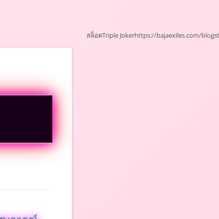
สล็อต
Triple Joker
https://bajaexiles.com/
blogs