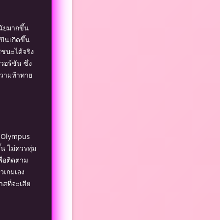
นัยมากขึ้น
ินเกิดขึ้น
สชนะได้จริง
ร์ชัน ซึ่ง
ความท้าทาย
of Olympus
น ไม่ควรทุ่ม
ื่อติดตาม
ัวเกมเอง
สที่จะเสีย