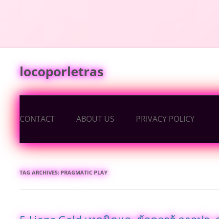
Skip
to
content
locoporletras
CONTACT
ABOUT US
PRIVACY POLICY
TAG ARCHIVES:
PRAGMATIC PLAY