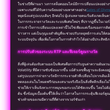
ในช่วงปีที่ผ่านมา วงการสล็อตออนไลน์มีการเปลี่ยนแปลงอย่าง
เฉพาะเกมที่ได้รับความนิยมอย่างมหาศาลอย่าง
Gates of Olym
หยุดนิ่งแค่รูปแบบเดิมๆ อีกต่อไป ผู้เล่นหลายคนเริ่มสังเกตเห็
ในการกระจายรางวัลและระบบพิเศษใหม่ๆ ที่ปรากฏขึ้นในเวอร์ช
การเข้าใจการเปลี่ยนแปลงเหล่านี้ไม่ใช่เพียงแค่เรื่องของการต
ข่าวสาร แต่เป็นกุญแจสำคัญที่จะช่วยปรับกลยุทธ์การเล่นให้สอ
ระบบปัจจุบัน เพื่อเพิ่มโอกาสในการทำกำไรได้อย่างมีประสิทธิ
การปรับตัวของระบบ RTP และฟีเจอร์คูณรางวัล
สิ่งที่ผู้เล่นต้องจับตามองเป็นพิเศษคือการปรับจูนค่าความผันผวน
Volatility ที่มีความซับซ้อนมากขึ้น แม้ตัวเลขพื้นฐานจะยังคงอยู่ท
แต่รูปแบบการจ่ายรางวัลมีการกระจายตัวที่เปลี่ยนไปจากเดิมเล
ทดลองเล่นในโหมดฟรีก่อนลงสนามจริงจึงเป็นสิ่งที่หลีกเลี่ยงไม่
ช่วยให้เราเห็นจังหวะการหมุนของระบบได้ชัดเจนขึ้น โดยไม่ต้อง
ต้น ซึ่งข้อมูลเบื้องต้นชี้ให้เห็นว่าโอกาสในการกระตุ้นฟีเจอร์ค
ช่วงท้ายของเกมมีความถี่ที่ต่างจากเวอร์ชันเก่า