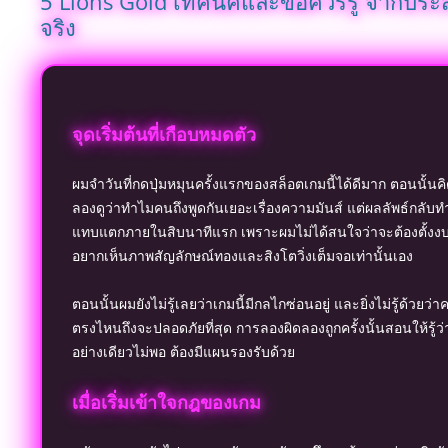
5 Lions Gold เทคนิคและข้อควรรู้ จากปร
จริง
จุดเริ่มต้นที่เกือบหมดตัว
ผมจำวันที่กดปุ่มหมุนครั้งแรกของสล็อตเกมนี้ได้ดีมาก ตอนนั้นค
ลองดูว่าทำไมคนถึงพูดกันเยอะเรื่องความมันส์ แต่ผลลัพธ์กลับท
แทบแตกภายในสิบนาทีแรก เพราะผมไม่ได้สนใจว่าจะต้องตั้งงบ
อยากเห็นภาพสัญลักษณ์ทองและสิงโตวิ่งเต็มจอเท่านั้นเอง
ตอนนั้นผมยังไม่รู้เลยว่าเกมนี้มีกลไกซ่อนอยู่ และยิ่งไม่รู้ด้วยว่า
ตรงไหนถึงจะปลอดภัยที่สุด การลองผิดลองถูกครั้งนั้นสอนให้รู้ว่
อย่างเดียวไม่พอ ต้องมีแผนรองรับด้วย
เมื่อเริ่มเข้าใจกฎของเกม