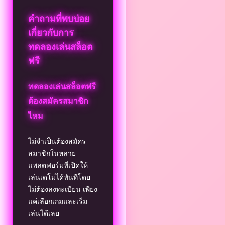
คำถามที่พบบ่อย
เกี่ยวกับการ
ทดลองเล่นสล็อต
ฟรี
ทดลองเล่นสล็อตฟรี
ต้องสมัครสมาชิก
ไหม
ไม่จำเป็นต้องสมัคร
สมาชิกในหลาย
แพลตฟอร์มที่เปิดให้
เล่นเดโม่ได้ทันทีโดย
ไม่ต้องลงทะเบียน เพียง
แค่เลือกเกมและเริ่ม
เล่นได้เลย