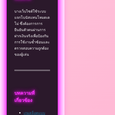
บางเว็บไซต์ใช้ระบบ
แจกโบนัสแทนโหมดเด
โม่ ซึ่งต้องการการ
ยืนยันตัวตนผ่านการ
ฝากเงินจริงเพื่อป้องกัน
การใช้งานซ้ำซ้อนและ
ตรวจสอบความถูกต้อง
ของผู้เล่น
บทความที่
เกี่ยวข้อง
เกมสล็อตแบบ