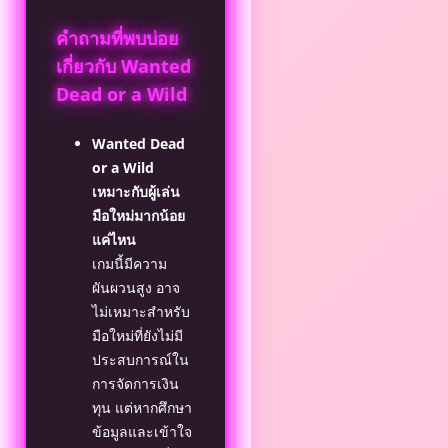
คำถามที่พบบ่อย
เกี่ยวกับ Wanted
Dead or a Wild
Wanted Dead
or a Wild
เหมาะกับผู้เล่น
มือใหม่มากน้อย
แค่ไหน
เกมนี้มีความ
ผันผวนสูง อาจ
ไม่เหมาะสำหรับ
มือใหม่ที่ยังไม่มี
ประสบการณ์ใน
การจัดการเงิน
ทุน แต่หากศึกษา
ข้อมูลและเข้าใจ