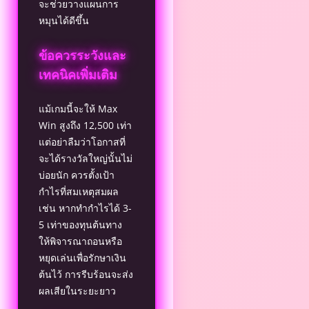
จะช่วยวางแผนการ
หมุนได้ดีขึ้น
ข้อควรระวังและ
เทคนิคเพิ่มเติม
แม้เกมนี้จะให้ Max
Win สูงถึง 12,500 เท่า
แต่อย่าลืมว่าโอกาสที่
จะได้รางวัลใหญ่นั้นไม่
บ่อยนัก ควรตั้งเป้า
กำไรที่สมเหตุสมผล
เช่น หากทำกำไรได้ 3-
5 เท่าของทุนต้นทาง
ให้พิจารณาถอนหรือ
หยุดเล่นเพื่อรักษาเงิน
ต้นไว้ การรีบร้อนจะส่ง
ผลเสียในระยะยาว