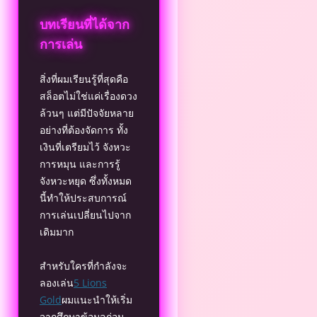
บทเรียนที่ได้จาก
การเล่น
สิ่งที่ผมเรียนรู้ที่สุดคือ
สล็อตไม่ใช่แค่เรื่องดวง
ล้วนๆ แต่มีปัจจัยหลาย
อย่างที่ต้องจัดการ ทั้ง
เงินที่เตรียมไว้ จังหวะ
การหมุน และการรู้
จังหวะหยุด ซึ่งทั้งหมด
นี้ทำให้ประสบการณ์
การเล่นเปลี่ยนไปจาก
เดิมมาก
สำหรับใครที่กำลังจะ
ลองเล่น
5 Lions
Gold
ผมแนะนำให้เริ่ม
จากศึกษาข้อมูลก่อน